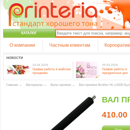
КАТАЛОГ
О компании
Частным клиентам
Корпорати
НОВОСТИ
24.04.2026
05.03.2026
График работы в майские
График работы в
праздники
праздничные дни
Главная
→
Материалы
→
Валы проявки
→
Вал проявки Brother HL-L5000 Бул
ВАЛ П
410.00