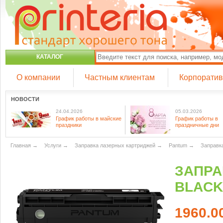
КАТАЛОГ
О компании
Частным клиентам
Корпорати
НОВОСТИ
24.04.2026
05.03.2026
График работы в майские
График работы в
праздники
праздничные дни
Главная
→
Услуги
→
Заправка лазерных картриджей
→
Pantum
→
Заправк
ЗАПРА
BLACK
1960.0