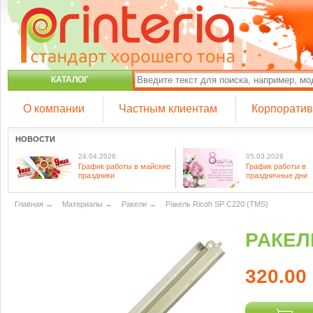
КАТАЛОГ
О компании
Частным клиентам
Корпорати
НОВОСТИ
24.04.2026
05.03.2026
График работы в майские
График работы в
праздники
праздничные дни
Главная
→
Материалы
→
Ракели
→
Ракель Ricoh SP C220 (TMS)
РАКЕЛЬ
320.00