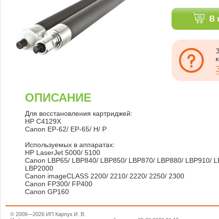
В 
ОПИСАНИЕ
Для восстановления картриджей:
HP C4129X
Canon EP-62/ EP-65/ H/ P
Используемых в аппаратах:
HP LaserJet 5000/ 5100
Canon LBP65/ LBP840/ LBP850/ LBP870/ LBP880/ LBP910/ L
LBP2000
Canon imageCLASS 2200/ 2210/ 2220/ 2250/ 2300
Canon FP300/ FP400
Canon GP160
© 2008—2026 ИП Карпук И. В.