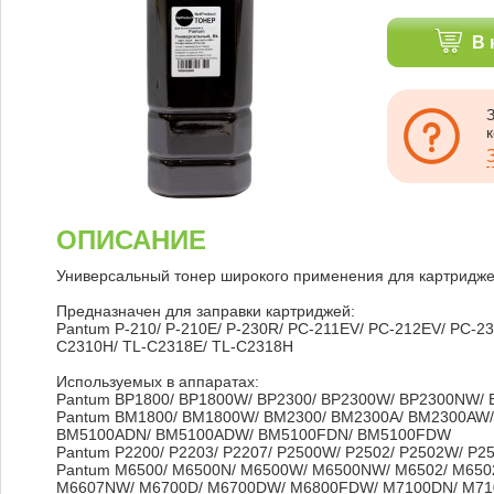
В 
ОПИСАНИЕ
Универсальный тонер широкого применения для картридже
Предназначен для заправки картриджей:
Pantum P-210/ P-210E/ P-230R/ PC-211EV/ PC-212EV/ PC-230R
C2310H/ TL-C2318E/ TL-C2318H
Используемых в аппаратах:
Pantum BP1800/ BP1800W/ BP2300/ BP2300W/ BP2300NW/
Pantum BM1800/ BM1800W/ BM2300/ BM2300A/ BM2300A
BM5100ADN/ BM5100ADW/ BM5100FDN/ BM5100FDW
Pantum P2200/ P2203/ P2207/ P2500W/ P2502/ P2502W/ P2
Pantum M6500/ M6500N/ M6500W/ M6500NW/ M6502/ M65
M6607NW/ M6700D/ M6700DW/ M6800FDW/ M7100DN/ M71