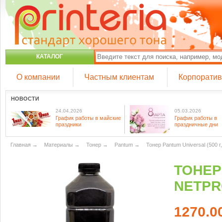
КАТАЛОГ
О компании
Частным клиентам
Корпорати
НОВОСТИ
24.04.2026
05.03.2026
График работы в майские
График работы в
праздники
праздничные дни
Главная
→
Материалы
→
Тонер
→
Pantum
→
Тонер Pantum Universal (500 г
ТОНЕР 
NETPR
1270.0