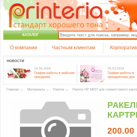
КАТАЛОГ
О компании
Частным клиентам
Корпорати
НОВОСТИ
24.04.2026
05.03.2026
График работы в майские
График работы в
праздники
праздничные дни
Главная
→
Материалы
→
Ракели
→
Ракель HP M607 для совместимого карт
РАКЕЛ
КАРТР
200.00