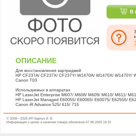
В 
ОПИСАНИЕ
Для восстановления картриджей:
HP CF237A/ CF237X/ CF237Y/ W1470A/ W1470X/ W1470Y/
Canon T03
Используемых в аппаратах:
HP LaserJet Enterprise M607/ M608/ M609/ M610/ M611/ M6
HP LaserJet Managed E60055/ E60065/ E60075/ E62555/ E6
Canon iR Advance 525/ 615/ 715
© 2008—2026 ИП Карпук И. В.
Информация о ценах и наличии товара обновлена 07.08.2026 18:15