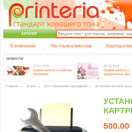
КАТАЛОГ
О компании
Частным клиентам
Корпорати
НОВОСТИ
24.04.2026
05.03.2026
График работы в майские
График работы в
праздники
праздничные дни
Главная
→
Услуги
→
Восстановление картриджей
→
Установка боковой крыш
УСТАН
КАРТР
500.00