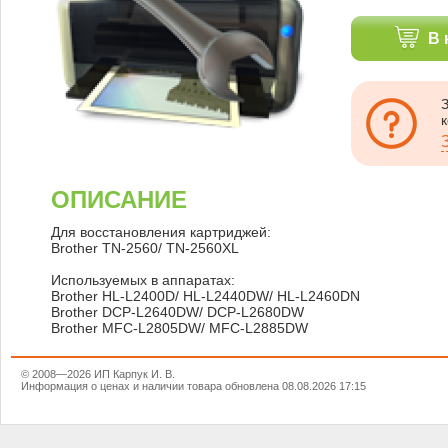
В 
ОПИСАНИЕ
Для восстановления картриджей:
Brother TN-2560/ TN-2560XL
Используемых в аппаратах:
Brother HL-L2400D/ HL-L2440DW/ HL-L2460DN
Brother DCP-L2640DW/ DCP-L2680DW
Brother MFC-L2805DW/ MFC-L2885DW
© 2008—2026 ИП Карпук И. В.
Информация о ценах и наличии товара обновлена 08.08.2026 17:15