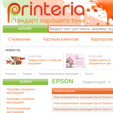
КАТАЛОГ
О компании
Частным клиентам
Корпорати
НОВОСТИ
24.04.2026
05.03.2026
График работы в майские
График работы в
праздники
праздничные дни
Главная
→
Товары
→
Перезаправляемые картриджи
→
Epson
EPSON
Подкатегорий : 0
УСЛУГИ
Заправка лазерных
Наименование
картриджей
Перезаправляемые картриджи Epson Expressi
Заправка струйных
картриджей
Перезаправляемые картриджи Epson Expressi
Восстановление
Перезаправляемые картриджи Epson Stylus C6
картриджей