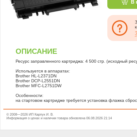
В 
ОПИСАНИЕ
Ресурс заправленного картриджа: 4 500 стр. (исходный ресу
Используется в аппаратах:
Brother HL-L2371DN
Brother DCP-L2551DN
Brother MFC-L2751DW
Особенности:
на стартовом картридже требуется установка флажка сброса
© 2008—2026 ИП Карпук И. В.
Информация о ценах и наличии товара обновлена 06.08.2026 21:14