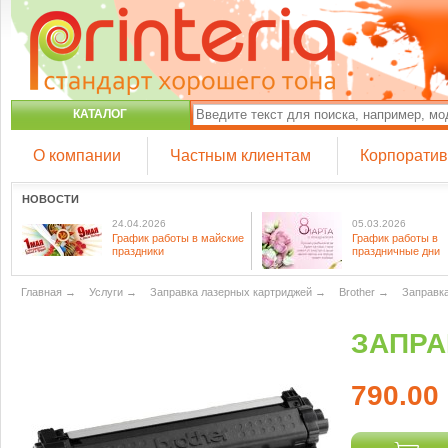
КАТАЛОГ
О компании
Частным клиентам
Корпорати
НОВОСТИ
24.04.2026
05.03.2026
График работы в майские
График работы в
праздники
праздничные дни
Главная
→
Услуги
→
Заправка лазерных картриджей
→
Brother
→
Заправка
ЗАПРА
790.00