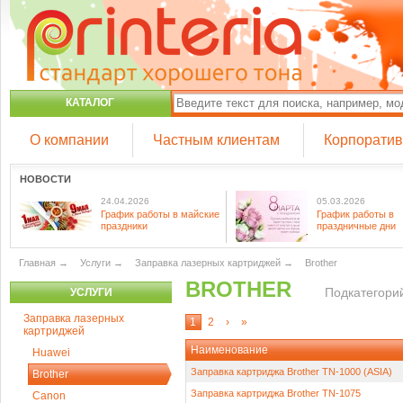
КАТАЛОГ
О компании
Частным клиентам
Корпорати
НОВОСТИ
24.04.2026
05.03.2026
График работы в майские
График работы в
праздники
праздничные дни
Главная
→
Услуги
→
Заправка лазерных картриджей
→
Brother
BROTHER
Подкатегорий
УСЛУГИ
Заправка лазерных
1
2
›
»
картриджей
Наименование
Huawei
Заправка картриджа Brother TN-1000 (ASIA)
Brother
Заправка картриджа Brother TN-1075
Canon