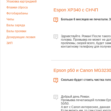
Упаковка картриджей
Флажки сброса
Espon XP340 с СНЧП
Фотобарабаны
Чипы
Больше 6 месяцев не печатали. З
Валы заряда
Валы проявки
Здравствуйте. Роман! После таког
Дозирующие лезвия
головка. Промывка ее может не да
ЗИП
проблемы, скорей всего, будет за
контактному телефону для получе
Epson p50 и Canon MG323
Сколько будет стоить чистка гол
Добрый день Роман.
Промывка печатающей головки Epso
50/50.
А вот с Canon интереснее, данная 
Если верить им, то там стоит карт