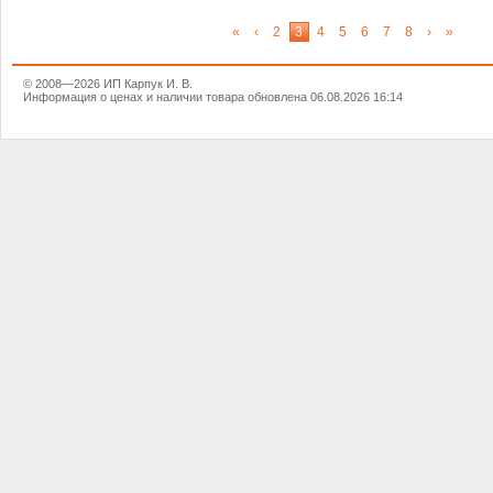
«
‹
2
3
4
5
6
7
8
›
»
© 2008—2026 ИП Карпук И. В.
Информация о ценах и наличии товара обновлена 06.08.2026 16:14