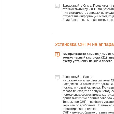
Здравствуйте Ольга. Прошивка на 
стоимость 460 руб. и 15 минут ожи
Чип в стоимость заправки не входи
отсутствие информации о том, когд
Если Вас это сильно беспокоит, то
Установка СНПЧ на аппарат
Вы приезжаете сами на дом? скол
только черный картридж (21) , цв
схему установки не знаю просто
Здравствуйте Елена.
К сожалению установка системы С
находится на самих картриджах, и 
покупали новый картридж. По наш
голова приходит в полную негоднос
нормальных совместимых картридже
прилавках из "не оригиналов", эт
Теперь про СНПЧ, по факту устано
чернила по трубочкам. Но именно 
гарантированно плохо.
СНПЧ целесообразно ставить толь