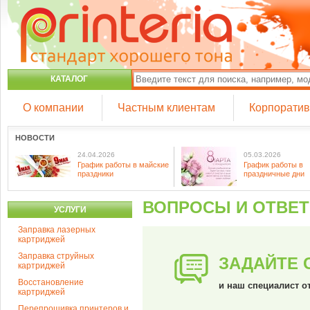
КАТАЛОГ
О компании
Частным клиентам
Корпорати
НОВОСТИ
24.04.2026
05.03.2026
График работы в майские
График работы в
праздники
праздничные дни
ВОПРОСЫ И ОТВЕ
УСЛУГИ
Заправка лазерных
картриджей
Заправка струйных
ЗАДАЙТЕ 
картриджей
Восстановление
и наш специалист о
картриджей
Перепрошивка принтеров и