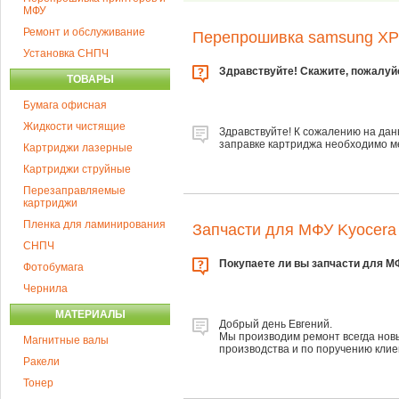
МФУ
Ремонт и обслуживание
Перепрошивка samsung X
Установка СНПЧ
Здравствуйте! Скажите, пожалуй
ТОВАРЫ
Бумага офисная
Жидкости чистящие
Здравствуйте! К сожалению на да
заправке картриджа необходимо ме
Картриджи лазерные
Картриджи струйные
Перезаправляемые
картриджи
Пленка для ламинирования
Запчасти для МФУ Kyocera
СНПЧ
Покупаете ли вы запчасти для М
Фотобумага
Чернила
МАТЕРИАЛЫ
Добрый день Евгений.
Мы производим ремонт всегда новы
Магнитные валы
производства и по поручению клие
Ракели
Тонер