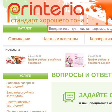
КАТАЛОГ
О компании
Частным клиентам
Корпорати
НОВОСТИ
24.04.2026
05.03.2026
График работы в майские
График работы в
праздники
праздничные дни
ВОПРОСЫ И ОТВЕ
УСЛУГИ
Заправка лазерных
картриджей
Заправка струйных
ЗАДАЙТЕ 
картриджей
Восстановление
и наш специалист о
картриджей
Перепрошивка принтеров и