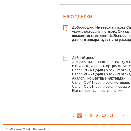
Расходники
Доброго дня. Имеется аппарат C
укомплектован я не знаю. Сказал
несколько картриджей. Вопрос -
данного аппарата, есть ли расход
Добрый день!
Для работы аппарата необходим ка
В качестве черного картриджа могу
Canon PG-40 (ориг.) black - картр
Canon PG-50 (ориг.) black - картр
Аналогично цветные картриджи:
Canon CL-41 (ориг.) color - стандар
Canon CL-51 (ориг.) color - повыше
Все картриджи есть в наличии.
«
‹
5
6
7
8
9
10
11
›
»
© 2008—2026 ИП Карпук И. В.