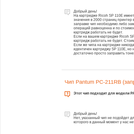
Добрый день!
На картридже Ricoh SP 110E имее
значения в 2000 страниц принтер 
заправке чип необходимо либо зам
операций равноценна и по стоимос
картридж работать не будет.
Если на вашем картридже Ricoh SP 
картридж работать не будет. Стоим
Если же чипа на картридже никогда
идентичен картриджу SP 110E, но н
достаточно просто заправить тонер
Чип Pantum PC-211RB (зап
Этот чип подходит для модели 
Добрый день!
Нет, указанный чип не подойдет д
которого в данный момент у нас не