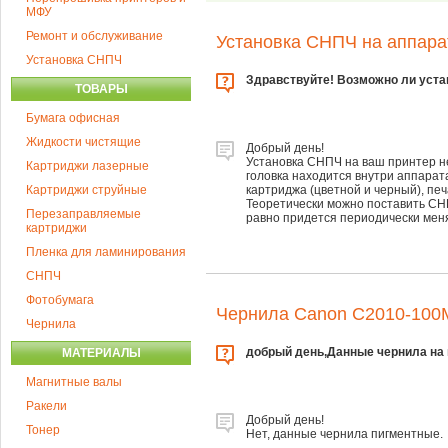
МФУ
Ремонт и обслуживание
Установка СНПЧ на аппара
Установка СНПЧ
Здравствуйте! Возможно ли устан
ТОВАРЫ
Бумага офисная
Жидкости чистящие
Добрый день!
Установка СНПЧ на ваш принтер не
Картриджи лазерные
головка находится внутри аппарат
Картриджи струйные
картриджа (цветной и черный), пе
Теоретически можно поставить СНП
Перезаправляемые
равно придется периодически меня
картриджи
Пленка для ламинирования
СНПЧ
Фотобумага
Чернила Canon C2010-100MB
Чернила
добрый день,Данные чернила на 
МАТЕРИАЛЫ
Магнитные валы
Ракели
Добрый день!
Тонер
Нет, данные чернила пигментные.