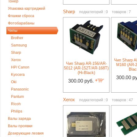
Тонер
Упаковка картриджей
Sharp
подкатегорий : 0
товаров : 7
Флажки сброса
Фотобарабаны
Чипы
Brother
Samsung
Sharp
Xerox
Чип Sharp A
Чип Sharp AR-156/AR-
M160 (AR-2
HP/ Canon
5012 (AR-152T/AR-168T)
Blac
(Hi-Black)
Kyocera
300.00 р
300.00 руб.
Oki
Panasonic
Pantum
Xerox
подкатегорий : 0
товаров : 47
Ricoh
Philips
Валы заряда
Валы проявки
Дозирующие лезвия