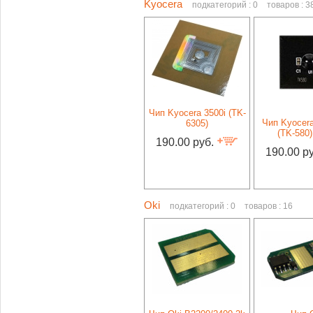
Kyocera
подкатегорий : 0
товаров : 3
Чип Kyocera 3500i (TK-
Чип Kyocer
6305)
(TK-580)
190.00 руб.
190.00 р
Oki
подкатегорий : 0
товаров : 16