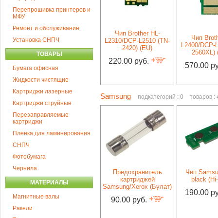
Перепрошивка принтеров и
МФУ
Ремонт и обслуживание
Чип Brother HL-
Чип Brot
Установка СНПЧ
L2310/DCP-L2510 (TN-
L2400/DCP-L
2420) (EU)
2560XL) 
ТОВАРЫ
220.00 руб.
570.00 р
Бумага офисная
Жидкости чистящие
Картриджи лазерные
Samsung
подкатегорий : 0
товаров : 
Картриджи струйные
Перезаправляемые
картриджи
Пленка для ламинирования
СНПЧ
Фотобумага
Чернила
Предохранитель
Чип Samsu
картриджей
black (Hi
МАТЕРИАЛЫ
Samsung/Xerox (Булат)
190.00 р
Магнитные валы
90.00 руб.
Ракели