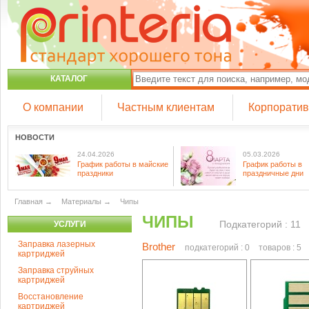
КАТАЛОГ
О компании
Частным клиентам
Корпорати
НОВОСТИ
24.04.2026
05.03.2026
График работы в майские
График работы в
праздники
праздничные дни
Главная
→
Материалы
→
Чипы
ЧИПЫ
Подкатегорий : 11
УСЛУГИ
Заправка лазерных
Brother
подкатегорий : 0
товаров : 5
картриджей
Заправка струйных
картриджей
Восстановление
картриджей