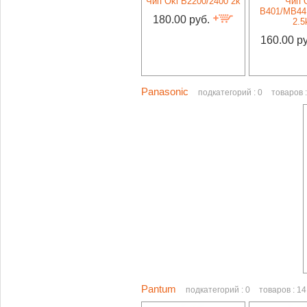
Чип Oki B2200/2400 2k
Чип 
B401/MB44
180.00 руб.
2.5
160.00 р
Panasonic
подкатегорий : 0
товаров :
Pantum
подкатегорий : 0
товаров : 14