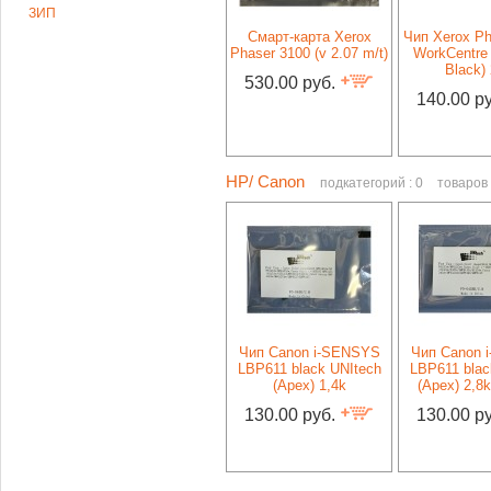
ЗИП
Смарт-карта Xerox
Чип Xerox Ph
Phaser 3100 (v 2.07 m/t)
WorkCentre 
Black) 
530.00 руб.
140.00 р
HP/ Canon
подкатегорий : 0
товаров 
Чип Canon i-SENSYS
Чип Canon 
LBP611 black UNItech
LBP611 blac
(Apex) 1,4k
(Apex) 2,8k
130.00 руб.
130.00 р