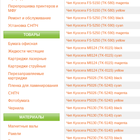
Чип Kyocera FS-5150 (TK-580) magenta
Перепрошивка принтеров и
МФУ
Чип Kyocera FS-5150 (TK-580) yellow
Ремонт и обслуживание
Чип Kyocera FS-5250 (TK-590) black
Установка СНПЧ
Чип Kyocera FS-5250 (TK-590) cyan
Чип Kyocera FS-5250 (TK-590) magenta
ТОВАРЫ
Чип Kyocera FS-5250 (TK-590) yellow
Бумага офисная
Чип Kyocera M8124 (TK-8115) black
Жидкости чистящие
Чип Kyocera M8124 (TK-8115) cyan
Картриджи лазерные
Чип Kyocera M8124 (TK-8115) magenta
Картриджи струйные
Чип Kyocera M8124 (TK-8115) yellow
Перезаправляемые
картриджи
Чип Kyocera P5026 (TK-5240) black
Пленка для ламинирования
Чип Kyocera P5026 (TK-5240) cyan
СНПЧ
Чип Kyocera P5026 (TK-5240) magenta
Фотобумага
Чип Kyocera P5026 (TK-5240) yellow
Чернила
Чип Kyocera P6130 (TK-5140) black
Чип Kyocera P6130 (TK-5140) cyan
МАТЕРИАЛЫ
Чип Kyocera P6130 (TK-5140) magenta
Магнитные валы
Чип Kyocera P6130 (TK-5140) yellow
Ракели
Чип Kyocera P6230 (TK-5270) black