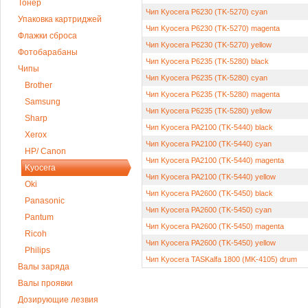
Тонер
Чип Kyocera P6230 (TK-5270) cyan
Упаковка картриджей
Чип Kyocera P6230 (TK-5270) magenta
Флажки сброса
Чип Kyocera P6230 (TK-5270) yellow
Фотобарабаны
Чип Kyocera P6235 (TK-5280) black
Чипы
Чип Kyocera P6235 (TK-5280) cyan
Brother
Чип Kyocera P6235 (TK-5280) magenta
Samsung
Чип Kyocera P6235 (TK-5280) yellow
Sharp
Чип Kyocera PA2100 (TK-5440) black
Xerox
Чип Kyocera PA2100 (TK-5440) cyan
HP/ Canon
Чип Kyocera PA2100 (TK-5440) magenta
Kyocera
Чип Kyocera PA2100 (TK-5440) yellow
Oki
Чип Kyocera PA2600 (TK-5450) black
Panasonic
Чип Kyocera PA2600 (TK-5450) cyan
Pantum
Чип Kyocera PA2600 (TK-5450) magenta
Ricoh
Чип Kyocera PA2600 (TK-5450) yellow
Philips
Чип Kyocera TASKalfa 1800 (MK-4105) drum
Валы заряда
Валы проявки
Дозирующие лезвия