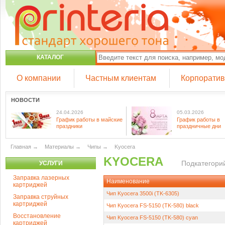
КАТАЛОГ
О компании
Частным клиентам
Корпорати
НОВОСТИ
24.04.2026
05.03.2026
График работы в майские
График работы в
праздники
праздничные дни
Главная
→
Материалы
→
Чипы
→
Kyocera
KYOCERA
Подкатегорий
УСЛУГИ
Заправка лазерных
Наименование
картриджей
Чип Kyocera 3500i (TK-6305)
Заправка струйных
картриджей
Чип Kyocera FS-5150 (TK-580) black
Восстановление
Чип Kyocera FS-5150 (TK-580) cyan
картриджей