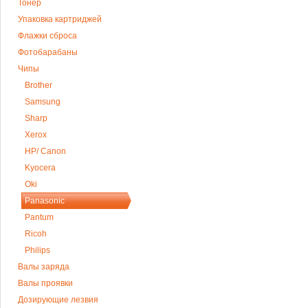
Тонер
Упаковка картриджей
Флажки сброса
Фотобарабаны
Чипы
Brother
Samsung
Sharp
Xerox
HP/ Canon
Kyocera
Oki
Panasonic
Pantum
Ricoh
Philips
Валы заряда
Валы проявки
Дозирующие лезвия