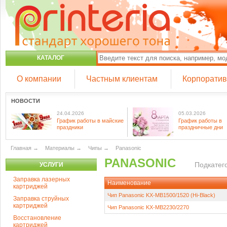
КАТАЛОГ
О компании
Частным клиентам
Корпорати
НОВОСТИ
24.04.2026
05.03.2026
График работы в майские
График работы в
праздники
праздничные дни
Главная
→
Материалы
→
Чипы
→
Panasonic
PANASONIC
Подкатего
УСЛУГИ
Заправка лазерных
Наименование
картриджей
Чип Panasonic KX-MB1500/1520 (Hi-Black)
Заправка струйных
картриджей
Чип Panasonic KX-MB2230/2270
Восстановление
картриджей