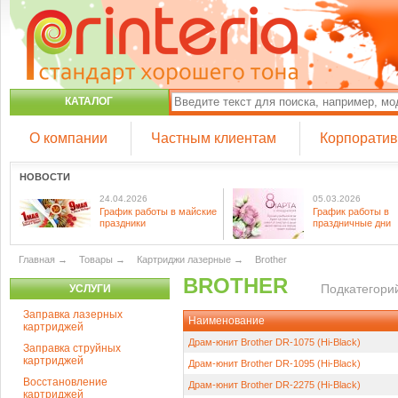
КАТАЛОГ
О компании
Частным клиентам
Корпорати
НОВОСТИ
24.04.2026
05.03.2026
График работы в майские
График работы в
праздники
праздничные дни
Главная
→
Товары
→
Картриджи лазерные
→
Brother
BROTHER
Подкатегорий
УСЛУГИ
Заправка лазерных
Наименование
картриджей
Драм-юнит Brother DR-1075 (Hi-Black)
Заправка струйных
картриджей
Драм-юнит Brother DR-1095 (Hi-Black)
Восстановление
Драм-юнит Brother DR-2275 (Hi-Black)
картриджей