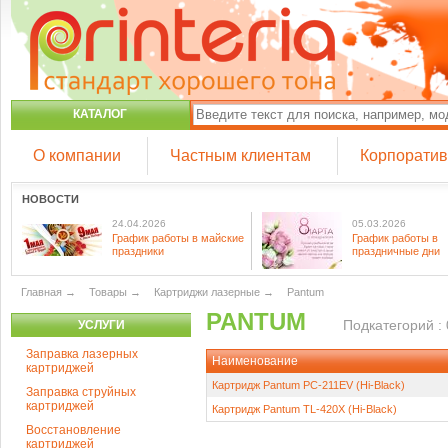
КАТАЛОГ
О компании
Частным клиентам
Корпорати
НОВОСТИ
24.04.2026
05.03.2026
График работы в майские
График работы в
праздники
праздничные дни
Главная
→
Товары
→
Картриджи лазерные
→
Pantum
PANTUM
Подкатегорий : 
УСЛУГИ
Заправка лазерных
Наименование
картриджей
Картридж Pantum PC-211EV (Hi-Black)
Заправка струйных
картриджей
Картридж Pantum TL-420X (Hi-Black)
Восстановление
картриджей