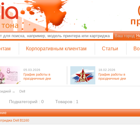
п
Ваш город
Н
нтам
Корпоративным клиентам
Статьи
Во
05.03.2026
18.02.2026
График работы в
График работы в
праздничные дни
праздничные дни
триджей
→
Dell
Подкатегорий : 0
Товаров : 1
ние
ртриджа Dell B1160