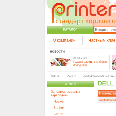
КАТАЛОГ
О компании
Частным клие
НОВОСТИ
24.04.2026
График работы в майские
праздники
Главная
→
Услуги
→
Заправка лазерных кар
DELL
УСЛУГИ
Заправка лазерных
Наименова
картриджей
Заправка ка
Huawei
Brother
Canon